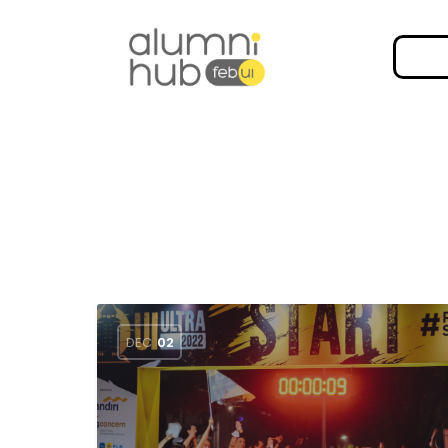
DEC
02