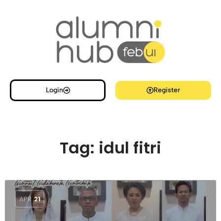
Login
Register
Tag:
idul fitri
APR
21