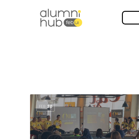
FEB
20