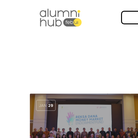
JAN
29