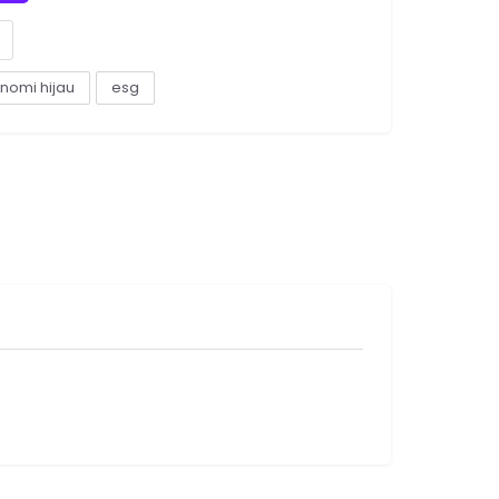
nomi hijau
esg