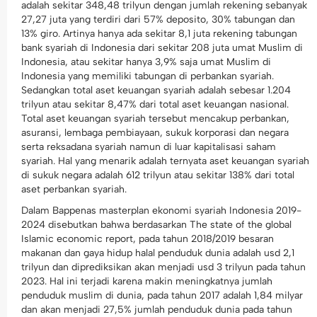
adalah sekitar 348,48 trilyun dengan jumlah rekening sebanyak
27,27 juta yang terdiri dari 57% deposito, 30% tabungan dan
13% giro. Artinya hanya ada sekitar 8,1 juta rekening tabungan
bank syariah di Indonesia dari sekitar 208 juta umat Muslim di
Indonesia, atau sekitar hanya 3,9% saja umat Muslim di
Indonesia yang memiliki tabungan di perbankan syariah.
Sedangkan total aset keuangan syariah adalah sebesar 1.204
trilyun atau sekitar 8,47% dari total aset keuangan nasional.
Total aset keuangan syariah tersebut mencakup perbankan,
asuransi, lembaga pembiayaan, sukuk korporasi dan negara
serta reksadana syariah namun di luar kapitalisasi saham
syariah. Hal yang menarik adalah ternyata aset keuangan syariah
di sukuk negara adalah 612 trilyun atau sekitar 138% dari total
aset perbankan syariah.
Dalam Bappenas masterplan ekonomi syariah Indonesia 2019-
2024 disebutkan bahwa berdasarkan The state of the global
Islamic economic report, pada tahun 2018/2019 besaran
makanan dan gaya hidup halal penduduk dunia adalah usd 2,1
trilyun dan diprediksikan akan menjadi usd 3 trilyun pada tahun
2023. Hal ini terjadi karena makin meningkatnya jumlah
penduduk muslim di dunia, pada tahun 2017 adalah 1,84 milyar
dan akan menjadi 27,5% jumlah penduduk dunia pada tahun