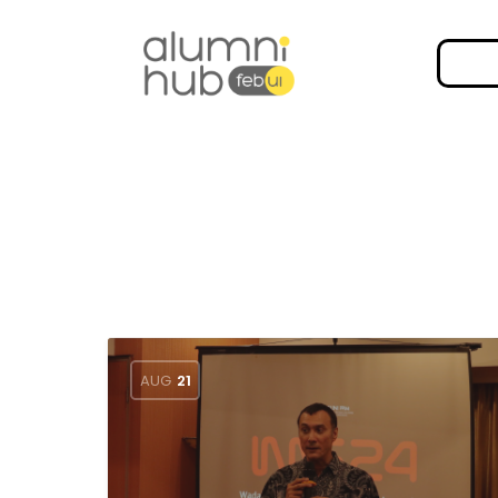
AUG
21