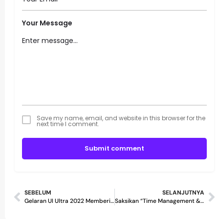
Your Message
Save my name, email, and website in this browser for the
next time I comment.
Submit comment
SEBELUM
SELANJUTNYA
Gelaran UI Ultra 2022 Memberikan Sensasi Berlari di Malam Hari! #70KCHALLENGE
Saksikan “Time Management & Working Under Pressure” | Patokan 4