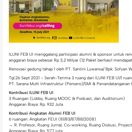
ILUNI FEB UI menggalang partisipasi alumni & sponsor untuk ren
anggaran biaya sebesar Rp 3,2 Milyar (12 Paket berhasil mendapa
Renovasi gedung tahap 1 oleh PT. Santini Luwansa/ Bpk. Sofyan 
Tgl.26 Sept 2021 – Serah-Terima 3 ruang dari ILUNI FEB UI/1 ruan
PT. Sarana Multi Infrastruktur (Persero)/SMI & Penandatanganan
Kontribusi ILUNI FEB UI
3 Ruangan (Lobby, Ruang MOOC & Podcast, dan Auditorium)
Anggaran Biaya: Rp. 932 Juta
Kontribusi Angkatan Alumni FEB UI
6 ruangan: Angkatan FEUI (81/83/87/88/2008)
→ R. Profesor, Ruang Jurnal, Co-working, Ruang Diskusi, Proje
Anggaran Biaya: Rp. 577 juta